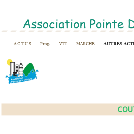
Association Pointe 
A C T U S
Prog.
VTT
MARCHE
AUTRES ACT
COU