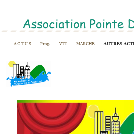
Association Pointe 
A C T U S
Prog.
VTT
MARCHE
AUTRES ACT